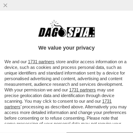
IL DISASTROSO DEBUTTO TV DI
LEONARDO MARIA DEL VECCHIO E
L'INCHIESTA DI “REPORT” SU ‘’EQUALIZE''
We value your privacy
VAI ALL'ARTICOLO
We and our
1731 partners
store and/or access information on a
device, such as cookies and process personal data, such as
unique identifiers and standard information sent by a device for
personalised advertising and content, advertising and content
measurement, audience research and services development.
With your permission we and our
1731 partners
may use
precise geolocation data and identification through device
scanning. You may click to consent to our and our
1731
partners
’ processing as described above. Alternatively you may
access more detailed information and change your preferences
before consenting or to refuse consenting. Please note that
some processing of your personal data may not require your
consent, but you have a right to object to such processing. Your