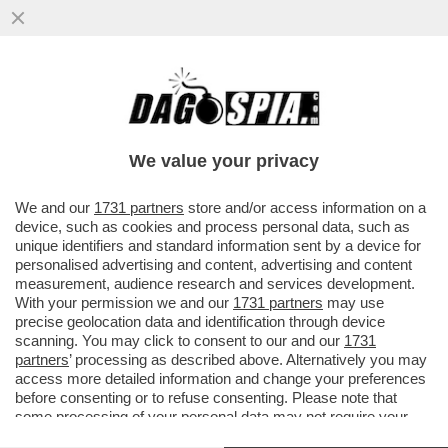
IL DISASTROSO DEBUTTO TV DI
LEONARDO MARIA DEL VECCHIO E
L'INCHIESTA DI “REPORT” SU ‘’EQUALIZE''
We value your privacy
VAI ALL'ARTICOLO
We and our
1731 partners
store and/or access information on a
device, such as cookies and process personal data, such as
unique identifiers and standard information sent by a device for
personalised advertising and content, advertising and content
measurement, audience research and services development.
With your permission we and our
1731 partners
may use
precise geolocation data and identification through device
scanning. You may click to consent to our and our
1731
partners
’ processing as described above. Alternatively you may
access more detailed information and change your preferences
before consenting or to refuse consenting. Please note that
some processing of your personal data may not require your
consent, but you have a right to object to such processing. Your