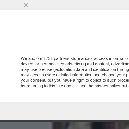
MEDIA E TV
POLITICA
We and our
1731 partners
store and/or access information
device for personalised advertising and content, advert
may use precise geolocation data and identification throu
may access more detailed information and change your pre
your consent, but you have a right to object to such proc
by returning to this site and clicking the
privacy policy
butt