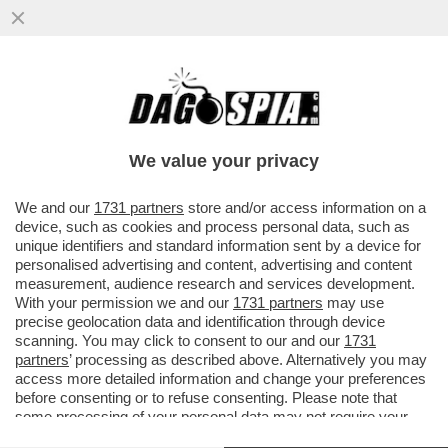
VESPA VERSIONE TONY MANERO AL
COMPLEANNO DI UNA DELLE AUTRICI DI
PORTA A PORTA, ANTONELLA MARTINELLI
We value your privacy
VAI ALL'ARTICOLO
We and our
1731 partners
store and/or access information on a
device, such as cookies and process personal data, such as
unique identifiers and standard information sent by a device for
personalised advertising and content, advertising and content
measurement, audience research and services development.
With your permission we and our
1731 partners
may use
precise geolocation data and identification through device
scanning. You may click to consent to our and our
1731
partners
’ processing as described above. Alternatively you may
access more detailed information and change your preferences
before consenting or to refuse consenting. Please note that
some processing of your personal data may not require your
consent, but you have a right to object to such processing. Your