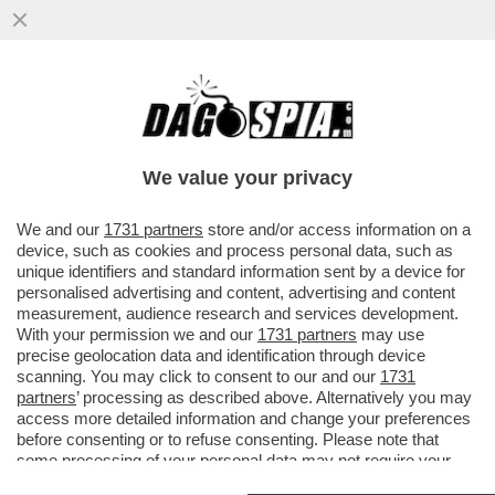
VESPA VERSIONE TONY MANERO AL
COMPLEANNO DI UNA DELLE AUTRICI DI
PORTA A PORTA, ANTONELLA MARTINELLI
We value your privacy
VAI ALL'ARTICOLO
We and our
1731 partners
store and/or access information on a
device, such as cookies and process personal data, such as
unique identifiers and standard information sent by a device for
personalised advertising and content, advertising and content
measurement, audience research and services development.
With your permission we and our
1731 partners
may use
precise geolocation data and identification through device
scanning. You may click to consent to our and our
1731
partners
’ processing as described above. Alternatively you may
access more detailed information and change your preferences
before consenting or to refuse consenting. Please note that
some processing of your personal data may not require your
consent, but you have a right to object to such processing. Your