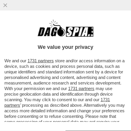
VESPA VERSIONE TONY MANERO AL
COMPLEANNO DI UNA DELLE AUTRICI DI
PORTA A PORTA, ANTONELLA MARTINELLI
We value your privacy
VAI ALL'ARTICOLO
We and our
1731 partners
store and/or access information on a
device, such as cookies and process personal data, such as
unique identifiers and standard information sent by a device for
personalised advertising and content, advertising and content
measurement, audience research and services development.
With your permission we and our
1731 partners
may use
precise geolocation data and identification through device
scanning. You may click to consent to our and our
1731
partners
’ processing as described above. Alternatively you may
access more detailed information and change your preferences
before consenting or to refuse consenting. Please note that
some processing of your personal data may not require your
consent, but you have a right to object to such processing. Your