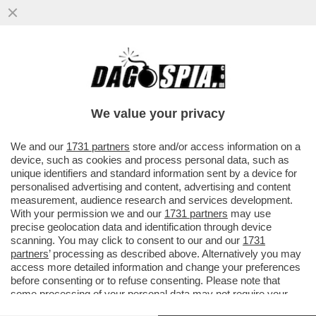
AI FUNERALI DI VINCENZO MALAGO',
PADRE DI GIOVANNI: DA TOTTI A VERDONE,
DA DE LAURENTIIS A MANCINI
We value your privacy
VAI ALL'ARTICOLO
We and our
1731 partners
store and/or access information on a
device, such as cookies and process personal data, such as
unique identifiers and standard information sent by a device for
personalised advertising and content, advertising and content
measurement, audience research and services development.
With your permission we and our
1731 partners
may use
precise geolocation data and identification through device
scanning. You may click to consent to our and our
1731
partners
’ processing as described above. Alternatively you may
access more detailed information and change your preferences
before consenting or to refuse consenting. Please note that
some processing of your personal data may not require your
consent, but you have a right to object to such processing. Your