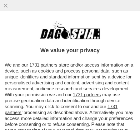
AI FUNERALI DI VINCENZO MALAGO',
PADRE DI GIOVANNI: DA TOTTI A VERDONE,
DA DE LAURENTIIS A MANCINI
We value your privacy
VAI ALL'ARTICOLO
We and our
1731 partners
store and/or access information on a
device, such as cookies and process personal data, such as
unique identifiers and standard information sent by a device for
personalised advertising and content, advertising and content
measurement, audience research and services development.
With your permission we and our
1731 partners
may use
precise geolocation data and identification through device
scanning. You may click to consent to our and our
1731
partners
’ processing as described above. Alternatively you may
access more detailed information and change your preferences
before consenting or to refuse consenting. Please note that
some processing of your personal data may not require your
consent, but you have a right to object to such processing. Your