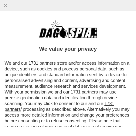
AI FUNERALI DI VINCENZO MALAGO',
PADRE DI GIOVANNI: DA TOTTI A VERDONE,
DA DE LAURENTIIS A MANCINI
We value your privacy
VAI ALL'ARTICOLO
We and our
1731 partners
store and/or access information on a
device, such as cookies and process personal data, such as
unique identifiers and standard information sent by a device for
personalised advertising and content, advertising and content
measurement, audience research and services development.
With your permission we and our
1731 partners
may use
precise geolocation data and identification through device
scanning. You may click to consent to our and our
1731
partners
’ processing as described above. Alternatively you may
access more detailed information and change your preferences
before consenting or to refuse consenting. Please note that
some processing of your personal data may not require your
consent, but you have a right to object to such processing. Your