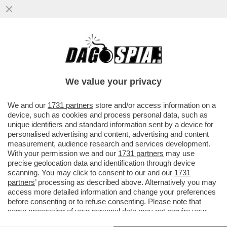
AI FUNERALI DI VINCENZO MALAGO',
PADRE DI GIOVANNI: DA TOTTI A VERDONE,
DA DE LAURENTIIS A MANCINI
We value your privacy
VAI ALL'ARTICOLO
We and our
1731 partners
store and/or access information on a
device, such as cookies and process personal data, such as
unique identifiers and standard information sent by a device for
personalised advertising and content, advertising and content
measurement, audience research and services development.
With your permission we and our
1731 partners
may use
precise geolocation data and identification through device
scanning. You may click to consent to our and our
1731
partners
’ processing as described above. Alternatively you may
access more detailed information and change your preferences
before consenting or to refuse consenting. Please note that
some processing of your personal data may not require your
consent, but you have a right to object to such processing. Your