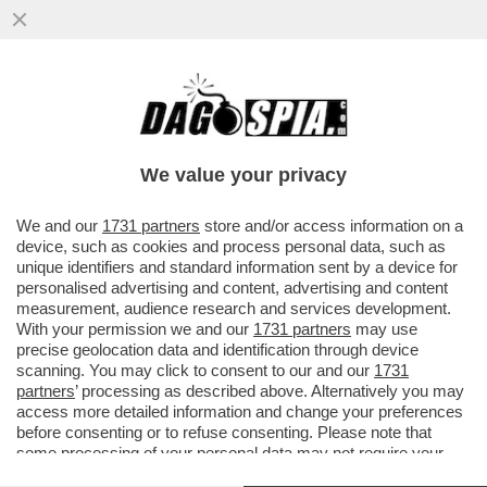
AI FUNERALI DI VINCENZO MALAGO',
PADRE DI GIOVANNI: DA TOTTI A VERDONE,
DA DE LAURENTIIS A MANCINI
We value your privacy
VAI ALL'ARTICOLO
We and our
1731 partners
store and/or access information on a
device, such as cookies and process personal data, such as
unique identifiers and standard information sent by a device for
personalised advertising and content, advertising and content
measurement, audience research and services development.
With your permission we and our
1731 partners
may use
precise geolocation data and identification through device
scanning. You may click to consent to our and our
1731
partners
’ processing as described above. Alternatively you may
access more detailed information and change your preferences
before consenting or to refuse consenting. Please note that
some processing of your personal data may not require your
consent, but you have a right to object to such processing. Your