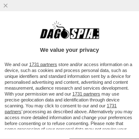
IL DIVANO DEI GIUSTI - CHE VEDIAMO
STASERA SE NON VEDIAMO I DAVID DI
DONATELLO? IN PRIMA SERATA...
We value your privacy
VAI ALL'ARTICOLO
We and our
1731 partners
store and/or access information on a
device, such as cookies and process personal data, such as
unique identifiers and standard information sent by a device for
personalised advertising and content, advertising and content
measurement, audience research and services development.
With your permission we and our
1731 partners
may use
precise geolocation data and identification through device
scanning. You may click to consent to our and our
1731
partners
’ processing as described above. Alternatively you may
access more detailed information and change your preferences
before consenting or to refuse consenting. Please note that
ARMA LETALE 3. 3
some processing of your personal data may not require your
consent, but you have a right to object to such processing. Your