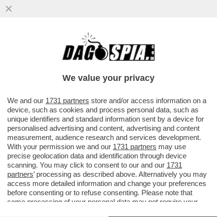
IL DIVANO DEI GIUSTI - CHE VEDIAMO
STASERA SE NON VEDIAMO I DAVID DI
DONATELLO? IN PRIMA SERATA...
We value your privacy
VAI ALL'ARTICOLO
We and our
1731 partners
store and/or access information on a
device, such as cookies and process personal data, such as
unique identifiers and standard information sent by a device for
personalised advertising and content, advertising and content
measurement, audience research and services development.
With your permission we and our
1731 partners
may use
precise geolocation data and identification through device
scanning. You may click to consent to our and our
1731
partners
’ processing as described above. Alternatively you may
access more detailed information and change your preferences
before consenting or to refuse consenting. Please note that
some processing of your personal data may not require your
consent, but you have a right to object to such processing. Your