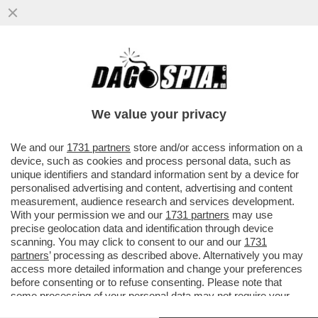
IL DIVANO DEI GIUSTI - CHE VEDIAMO
STASERA SE NON VEDIAMO I DAVID DI
DONATELLO? IN PRIMA SERATA...
We value your privacy
VAI ALL'ARTICOLO
We and our
1731 partners
store and/or access information on a
device, such as cookies and process personal data, such as
unique identifiers and standard information sent by a device for
personalised advertising and content, advertising and content
measurement, audience research and services development.
With your permission we and our
1731 partners
may use
precise geolocation data and identification through device
scanning. You may click to consent to our and our
1731
partners
’ processing as described above. Alternatively you may
access more detailed information and change your preferences
before consenting or to refuse consenting. Please note that
some processing of your personal data may not require your
consent, but you have a right to object to such processing. Your