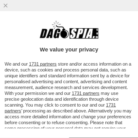
IL DIVANO DEI GIUSTI - CHE VEDIAMO
STASERA SE NON VEDIAMO I DAVID DI
DONATELLO? IN PRIMA SERATA...
We value your privacy
VAI ALL'ARTICOLO
We and our
1731 partners
store and/or access information on a
device, such as cookies and process personal data, such as
unique identifiers and standard information sent by a device for
personalised advertising and content, advertising and content
measurement, audience research and services development.
With your permission we and our
1731 partners
may use
precise geolocation data and identification through device
scanning. You may click to consent to our and our
1731
partners
’ processing as described above. Alternatively you may
access more detailed information and change your preferences
before consenting or to refuse consenting. Please note that
some processing of your personal data may not require your
consent, but you have a right to object to such processing. Your