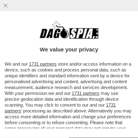
IL DIVANO DEI GIUSTI - CHE VEDIAMO
STASERA SE NON VEDIAMO I DAVID DI
DONATELLO? IN PRIMA SERATA...
We value your privacy
VAI ALL'ARTICOLO
We and our
1731 partners
store and/or access information on a
device, such as cookies and process personal data, such as
unique identifiers and standard information sent by a device for
personalised advertising and content, advertising and content
measurement, audience research and services development.
With your permission we and our
1731 partners
may use
precise geolocation data and identification through device
scanning. You may click to consent to our and our
1731
partners
’ processing as described above. Alternatively you may
access more detailed information and change your preferences
before consenting or to refuse consenting. Please note that
some processing of your personal data may not require your
consent, but you have a right to object to such processing. Your