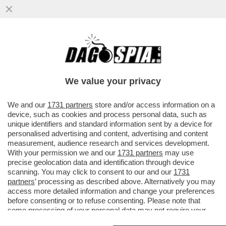
ILLUSTRI ASSENZE ALL’EVENTO-
CONCERTO ALLA “SCALA” PER LA
CELEBRAZIONE DEI 150 ANNI DEL
We value your privacy
“CORRIERE''
VAI ALL'ARTICOLO
We and our
1731 partners
store and/or access information on a
device, such as cookies and process personal data, such as
unique identifiers and standard information sent by a device for
personalised advertising and content, advertising and content
measurement, audience research and services development.
With your permission we and our
1731 partners
may use
precise geolocation data and identification through device
scanning. You may click to consent to our and our
1731
partners
’ processing as described above. Alternatively you may
access more detailed information and change your preferences
before consenting or to refuse consenting. Please note that
some processing of your personal data may not require your
consent, but you have a right to object to such processing. Your