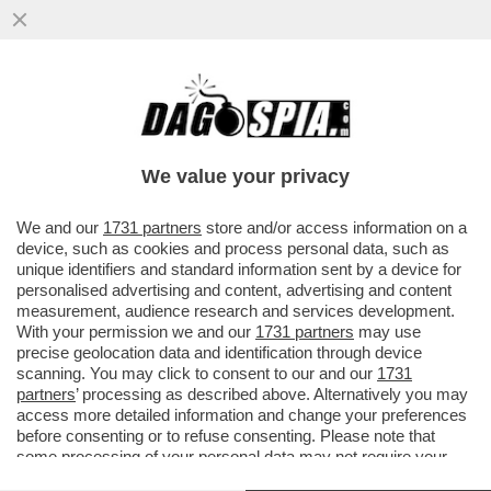
ILLUSTRI ASSENZE ALL’EVENTO-
CONCERTO ALLA “SCALA” PER LA
CELEBRAZIONE DEI 150 ANNI DEL
We value your privacy
“CORRIERE''
VAI ALL'ARTICOLO
We and our
1731 partners
store and/or access information on a
device, such as cookies and process personal data, such as
unique identifiers and standard information sent by a device for
personalised advertising and content, advertising and content
measurement, audience research and services development.
With your permission we and our
1731 partners
may use
precise geolocation data and identification through device
scanning. You may click to consent to our and our
1731
partners
’ processing as described above. Alternatively you may
access more detailed information and change your preferences
before consenting or to refuse consenting. Please note that
some processing of your personal data may not require your
consent, but you have a right to object to such processing. Your