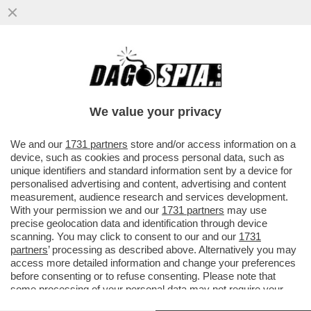
ILLUSTRI ASSENZE ALL’EVENTO-
CONCERTO ALLA “SCALA” PER LA
CELEBRAZIONE DEI 150 ANNI DEL
We value your privacy
“CORRIERE''
VAI ALL'ARTICOLO
We and our
1731 partners
store and/or access information on a
device, such as cookies and process personal data, such as
unique identifiers and standard information sent by a device for
personalised advertising and content, advertising and content
measurement, audience research and services development.
With your permission we and our
1731 partners
may use
precise geolocation data and identification through device
scanning. You may click to consent to our and our
1731
partners
’ processing as described above. Alternatively you may
access more detailed information and change your preferences
before consenting or to refuse consenting. Please note that
some processing of your personal data may not require your
consent, but you have a right to object to such processing. Your