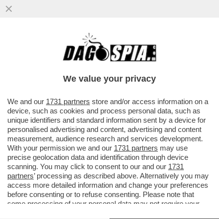
ILLUSTRI ASSENZE ALL’EVENTO-
CONCERTO ALLA “SCALA” PER LA
CELEBRAZIONE DEI 150 ANNI DEL
We value your privacy
“CORRIERE''
VAI ALL'ARTICOLO
We and our
1731 partners
store and/or access information on a
device, such as cookies and process personal data, such as
unique identifiers and standard information sent by a device for
personalised advertising and content, advertising and content
measurement, audience research and services development.
With your permission we and our
1731 partners
may use
precise geolocation data and identification through device
scanning. You may click to consent to our and our
1731
partners
’ processing as described above. Alternatively you may
access more detailed information and change your preferences
before consenting or to refuse consenting. Please note that
some processing of your personal data may not require your
consent, but you have a right to object to such processing. Your