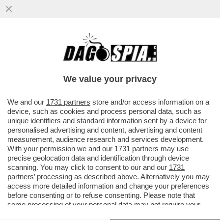
CAFONAL! IL SOLITO RITO DI POTERE AL
QUIRINALE PER IL RICEVIMENTO DEL 2
GIUGNO. IL SALUTO GELIDO...
We value your privacy
VAI ALL'ARTICOLO
We and our
1731 partners
store and/or access information on a
device, such as cookies and process personal data, such as
unique identifiers and standard information sent by a device for
personalised advertising and content, advertising and content
measurement, audience research and services development.
With your permission we and our
1731 partners
may use
precise geolocation data and identification through device
scanning. You may click to consent to our and our
1731
partners
’ processing as described above. Alternatively you may
access more detailed information and change your preferences
before consenting or to refuse consenting. Please note that
some processing of your personal data may not require your
consent, but you have a right to object to such processing. Your