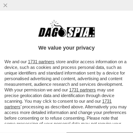
CAFONAL! IL SOLITO RITO DI POTERE AL
QUIRINALE PER IL RICEVIMENTO DEL 2
GIUGNO. IL SALUTO GELIDO...
We value your privacy
VAI ALL'ARTICOLO
We and our
1731 partners
store and/or access information on a
device, such as cookies and process personal data, such as
unique identifiers and standard information sent by a device for
personalised advertising and content, advertising and content
measurement, audience research and services development.
With your permission we and our
1731 partners
may use
precise geolocation data and identification through device
scanning. You may click to consent to our and our
1731
partners
’ processing as described above. Alternatively you may
access more detailed information and change your preferences
before consenting or to refuse consenting. Please note that
some processing of your personal data may not require your
consent, but you have a right to object to such processing. Your