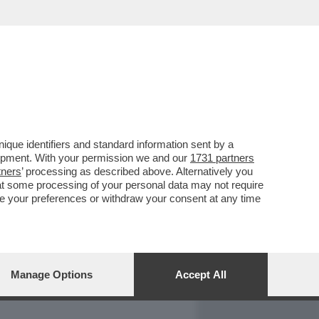
REPORT
DAGOARCHIVIO
que identifiers and standard information sent by a
lopment. With your permission we and our
1731 partners
tners
’ processing as described above. Alternatively you
at some processing of your personal data may not require
nge your preferences or withdraw your consent at any time
Manage Options
Accept All