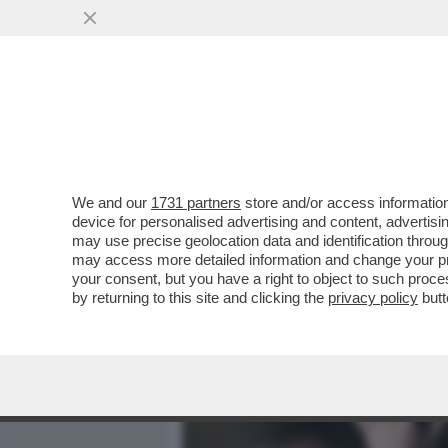
MEDIA E TV
POLITICA
We and our
1731 partners
store and/or access information
'SE TOGLIE LA FIAMMA DA
device for personalised advertising and content, advert
NOSTALGICI DEL DUCE A 
may use precise geolocation data and identification throu
may access more detailed information and change your pre
VAI ALL'ARTICOLO
your consent, but you have a right to object to such proc
by returning to this site and clicking the
privacy policy
butt