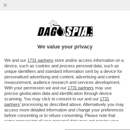
'SE TOGLIE LA FIAMMA DAL SIMBOLO NON
LA VOTIAMO PIÙ'– TRA I NOSTALGICI DEL
DUCE A PREDAPPIO
We value your privacy
VAI ALL'ARTICOLO
We and our
1731 partners
store and/or access information on a
device, such as cookies and process personal data, such as
unique identifiers and standard information sent by a device for
personalised advertising and content, advertising and content
measurement, audience research and services development.
With your permission we and our
1731 partners
may use
precise geolocation data and identification through device
scanning. You may click to consent to our and our
1731
partners
’ processing as described above. Alternatively you may
access more detailed information and change your preferences
before consenting or to refuse consenting. Please note that
some processing of your personal data may not require your
consent, but you have a right to object to such processing. Your