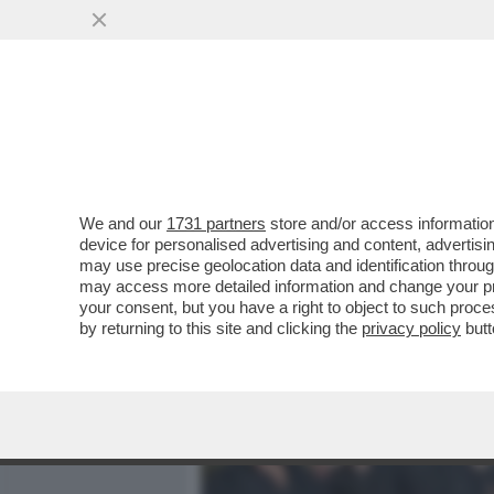
MEDIA E TV
POLITICA
We and our
1731 partners
store and/or access information
'SE TOGLIE LA FIAMMA DA
device for personalised advertising and content, advert
NOSTALGICI DEL DUCE A 
may use precise geolocation data and identification throu
may access more detailed information and change your pre
VAI ALL'ARTICOLO
your consent, but you have a right to object to such proc
by returning to this site and clicking the
privacy policy
butt