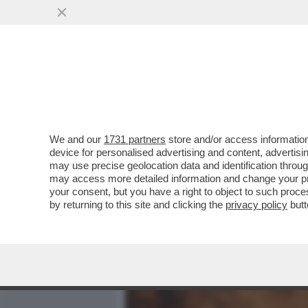
MEDIA E TV
POLITICA
We and our
1731 partners
store and/or access information
device for personalised advertising and content, advert
may use precise geolocation data and identification throu
may access more detailed information and change your pre
your consent, but you have a right to object to such proc
by returning to this site and clicking the
privacy policy
butt