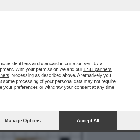
REPORT
DAGOARCHIVIO
que identifiers and standard information sent by a
lopment. With your permission we and our
1731 partners
tners
’ processing as described above. Alternatively you
at some processing of your personal data may not require
nge your preferences or withdraw your consent at any time
Manage Options
Accept All