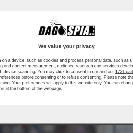
BUSINESS
CAFONAL
CRONACHE
SPORT
DAGO
We value your privacy
 on a device, such as cookies and process personal data, such as uni
ising and content measurement, audience research and services deve
gh device scanning. You may click to consent to our and our
1731 par
ferences before consenting or to refuse consenting. Please note th
essing. Your preferences will apply to this website only. You can cha
on at the bottom of the webpage.