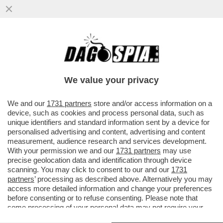
We value your privacy
We and our
1731 partners
store and/or access information on a
device, such as cookies and process personal data, such as
unique identifiers and standard information sent by a device for
personalised advertising and content, advertising and content
measurement, audience research and services development.
With your permission we and our
1731 partners
may use
precise geolocation data and identification through device
scanning. You may click to consent to our and our
1731
partners
’ processing as described above. Alternatively you may
IL DIVANO DEI GIUSTI
– SONO INDECISO SE
access more detailed information and change your preferences
SEGNALARVI COME FILM DELLA SERATA
IL
before consenting or to refuse consenting. Please note that
SERISSIMO E BELLISSIMO “BUONGIORNO, NOTTE”
DI
some processing of your personal data may not require your
MARCO BELLOCCHIO, CON ROBERTO HERLITZKA
consent, but you have a right to object to such processing. Your
COME ALDO MORO NEI GIORNI DEL SEQUESTRO,
O