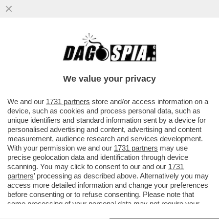
IL DIVANO DEI GIUSTI - IL FILM DELLA
SERATA IN CHIARO? DIREI 'PICCOLE
DONNE', NELLA VERSIONE 2019...
We value your privacy
VAI ALL'ARTICOLO
We and our
1731 partners
store and/or access information on a
device, such as cookies and process personal data, such as
unique identifiers and standard information sent by a device for
personalised advertising and content, advertising and content
measurement, audience research and services development.
With your permission we and our
1731 partners
may use
precise geolocation data and identification through device
scanning. You may click to consent to our and our
1731
partners
’ processing as described above. Alternatively you may
access more detailed information and change your preferences
before consenting or to refuse consenting. Please note that
some processing of your personal data may not require your
consent, but you have a right to object to such processing. Your