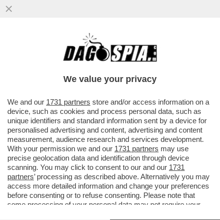
IL DIVANO DEI GIUSTI - IL FILM DELLA
SERATA IN CHIARO? DIREI 'PICCOLE
DONNE', NELLA VERSIONE 2019...
We value your privacy
VAI ALL'ARTICOLO
We and our
1731 partners
store and/or access information on a
device, such as cookies and process personal data, such as
unique identifiers and standard information sent by a device for
personalised advertising and content, advertising and content
measurement, audience research and services development.
With your permission we and our
1731 partners
may use
precise geolocation data and identification through device
scanning. You may click to consent to our and our
1731
partners
’ processing as described above. Alternatively you may
access more detailed information and change your preferences
before consenting or to refuse consenting. Please note that
some processing of your personal data may not require your
consent, but you have a right to object to such processing. Your