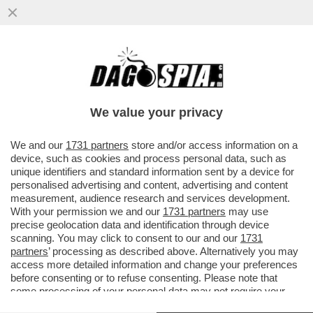
IL DIVANO DEI GIUSTI - IL FILM DELLA
SERATA IN CHIARO? DIREI 'PICCOLE
DONNE', NELLA VERSIONE 2019...
We value your privacy
VAI ALL'ARTICOLO
We and our
1731 partners
store and/or access information on a
device, such as cookies and process personal data, such as
unique identifiers and standard information sent by a device for
personalised advertising and content, advertising and content
measurement, audience research and services development.
With your permission we and our
1731 partners
may use
precise geolocation data and identification through device
scanning. You may click to consent to our and our
1731
partners
’ processing as described above. Alternatively you may
access more detailed information and change your preferences
before consenting or to refuse consenting. Please note that
some processing of your personal data may not require your
consent, but you have a right to object to such processing. Your