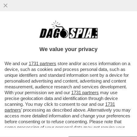
IL DIVANO DEI GIUSTI - IL FILM DELLA
SERATA IN CHIARO? DIREI 'PICCOLE
DONNE', NELLA VERSIONE 2019...
We value your privacy
VAI ALL'ARTICOLO
We and our
1731 partners
store and/or access information on a
device, such as cookies and process personal data, such as
unique identifiers and standard information sent by a device for
personalised advertising and content, advertising and content
measurement, audience research and services development.
With your permission we and our
1731 partners
may use
precise geolocation data and identification through device
scanning. You may click to consent to our and our
1731
partners
’ processing as described above. Alternatively you may
access more detailed information and change your preferences
before consenting or to refuse consenting. Please note that
some processing of your personal data may not require your
consent, but you have a right to object to such processing. Your