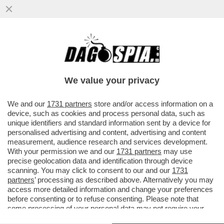
IL DIVANO DEI GIUSTI - IL FILM DELLA
SERATA IN CHIARO? DIREI 'PICCOLE
DONNE', NELLA VERSIONE 2019...
We value your privacy
VAI ALL'ARTICOLO
We and our
1731 partners
store and/or access information on a
device, such as cookies and process personal data, such as
unique identifiers and standard information sent by a device for
personalised advertising and content, advertising and content
measurement, audience research and services development.
With your permission we and our
1731 partners
may use
precise geolocation data and identification through device
scanning. You may click to consent to our and our
1731
partners
’ processing as described above. Alternatively you may
access more detailed information and change your preferences
before consenting or to refuse consenting. Please note that
some processing of your personal data may not require your
consent, but you have a right to object to such processing. Your