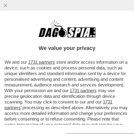
IL DIVANO DEI GIUSTI - IL FILM DELLA
SERATA IN CHIARO? DIREI 'PICCOLE
DONNE', NELLA VERSIONE 2019...
We value your privacy
VAI ALL'ARTICOLO
We and our
1731 partners
store and/or access information on a
device, such as cookies and process personal data, such as
unique identifiers and standard information sent by a device for
personalised advertising and content, advertising and content
measurement, audience research and services development.
With your permission we and our
1731 partners
may use
precise geolocation data and identification through device
scanning. You may click to consent to our and our
1731
partners
’ processing as described above. Alternatively you may
access more detailed information and change your preferences
before consenting or to refuse consenting. Please note that
some processing of your personal data may not require your
consent, but you have a right to object to such processing. Your