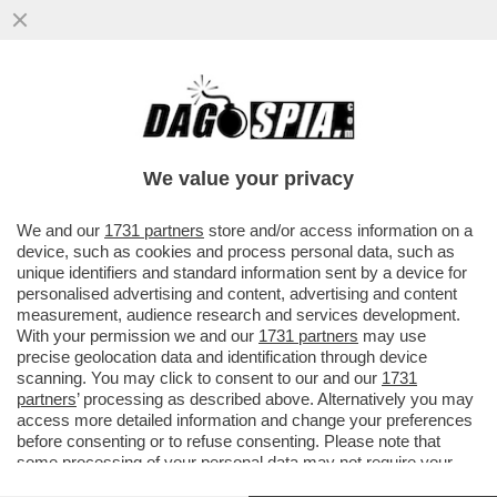
IL DIVANO DEI GIUSTI - IL FILM DELLA
SERATA IN CHIARO? DIREI 'PICCOLE
DONNE', NELLA VERSIONE 2019...
We value your privacy
VAI ALL'ARTICOLO
We and our
1731 partners
store and/or access information on a
device, such as cookies and process personal data, such as
unique identifiers and standard information sent by a device for
personalised advertising and content, advertising and content
measurement, audience research and services development.
With your permission we and our
1731 partners
may use
precise geolocation data and identification through device
scanning. You may click to consent to our and our
1731
partners
’ processing as described above. Alternatively you may
access more detailed information and change your preferences
before consenting or to refuse consenting. Please note that
some processing of your personal data may not require your
consent, but you have a right to object to such processing. Your