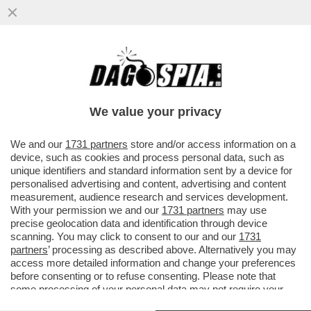
IL DIVANO DEI GIUSTI - IL FILM DELLA
SERATA IN CHIARO? DIREI 'PICCOLE
DONNE', NELLA VERSIONE 2019...
We value your privacy
VAI ALL'ARTICOLO
We and our
1731 partners
store and/or access information on a
device, such as cookies and process personal data, such as
unique identifiers and standard information sent by a device for
personalised advertising and content, advertising and content
measurement, audience research and services development.
With your permission we and our
1731 partners
may use
precise geolocation data and identification through device
scanning. You may click to consent to our and our
1731
partners
’ processing as described above. Alternatively you may
access more detailed information and change your preferences
before consenting or to refuse consenting. Please note that
some processing of your personal data may not require your
consent, but you have a right to object to such processing. Your