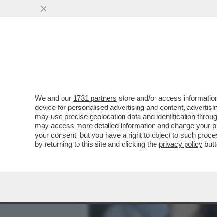
MEDIA E TV
POLITICA
We and our
1731 partners
store and/or access information
device for personalised advertising and content, advert
may use precise geolocation data and identification throu
may access more detailed information and change your pre
your consent, but you have a right to object to such proc
by returning to this site and clicking the
privacy policy
butt