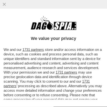
DAGOREPORT - LA RELAZIONE CONTE-
PIANTEDOSI, UFFICIALIZZATA DALLA
'GIORNALISTA' IN UN'INTERVISTA...
We value your privacy
VAI ALL'ARTICOLO
We and our
1731 partners
store and/or access information on a
device, such as cookies and process personal data, such as
unique identifiers and standard information sent by a device for
personalised advertising and content, advertising and content
measurement, audience research and services development.
With your permission we and our
1731 partners
may use
precise geolocation data and identification through device
scanning. You may click to consent to our and our
1731
partners
’ processing as described above. Alternatively you may
access more detailed information and change your preferences
before consenting or to refuse consenting. Please note that
some processing of your personal data may not require your
consent, but you have a right to object to such processing. Your