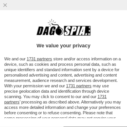
DAGOREPORT - LA RELAZIONE CONTE-
PIANTEDOSI, UFFICIALIZZATA DALLA
'GIORNALISTA' IN UN'INTERVISTA...
We value your privacy
VAI ALL'ARTICOLO
We and our
1731 partners
store and/or access information on a
device, such as cookies and process personal data, such as
unique identifiers and standard information sent by a device for
personalised advertising and content, advertising and content
measurement, audience research and services development.
With your permission we and our
1731 partners
may use
precise geolocation data and identification through device
scanning. You may click to consent to our and our
1731
partners
’ processing as described above. Alternatively you may
access more detailed information and change your preferences
before consenting or to refuse consenting. Please note that
some processing of your personal data may not require your
consent, but you have a right to object to such processing. Your