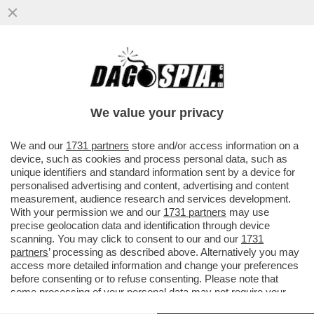
DAGOREPORT - LA RELAZIONE CONTE-
PIANTEDOSI, UFFICIALIZZATA DALLA
'GIORNALISTA' IN UN'INTERVISTA...
We value your privacy
VAI ALL'ARTICOLO
We and our
1731 partners
store and/or access information on a
device, such as cookies and process personal data, such as
unique identifiers and standard information sent by a device for
personalised advertising and content, advertising and content
measurement, audience research and services development.
With your permission we and our
1731 partners
may use
precise geolocation data and identification through device
scanning. You may click to consent to our and our
1731
partners
’ processing as described above. Alternatively you may
access more detailed information and change your preferences
before consenting or to refuse consenting. Please note that
some processing of your personal data may not require your
consent, but you have a right to object to such processing. Your