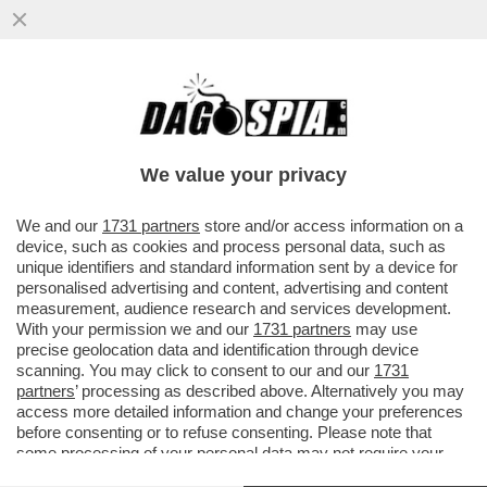
DAGOREPORT - LA RELAZIONE CONTE-
PIANTEDOSI, UFFICIALIZZATA DALLA
'GIORNALISTA' IN UN'INTERVISTA...
We value your privacy
VAI ALL'ARTICOLO
We and our
1731 partners
store and/or access information on a
device, such as cookies and process personal data, such as
unique identifiers and standard information sent by a device for
personalised advertising and content, advertising and content
measurement, audience research and services development.
With your permission we and our
1731 partners
may use
precise geolocation data and identification through device
scanning. You may click to consent to our and our
1731
partners
’ processing as described above. Alternatively you may
access more detailed information and change your preferences
before consenting or to refuse consenting. Please note that
some processing of your personal data may not require your
consent, but you have a right to object to such processing. Your