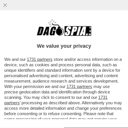
DAGOREPORT - LA RELAZIONE CONTE-
PIANTEDOSI, UFFICIALIZZATA DALLA
'GIORNALISTA' IN UN'INTERVISTA...
We value your privacy
VAI ALL'ARTICOLO
We and our
1731 partners
store and/or access information on a
device, such as cookies and process personal data, such as
unique identifiers and standard information sent by a device for
personalised advertising and content, advertising and content
measurement, audience research and services development.
With your permission we and our
1731 partners
may use
precise geolocation data and identification through device
scanning. You may click to consent to our and our
1731
partners
’ processing as described above. Alternatively you may
access more detailed information and change your preferences
before consenting or to refuse consenting. Please note that
some processing of your personal data may not require your
consent, but you have a right to object to such processing. Your