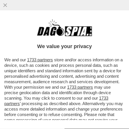
DAGOREPORT - LA RELAZIONE CONTE-
PIANTEDOSI, UFFICIALIZZATA DALLA
'GIORNALISTA' IN UN'INTERVISTA...
We value your privacy
VAI ALL'ARTICOLO
We and our
1733 partners
store and/or access information on a
device, such as cookies and process personal data, such as
unique identifiers and standard information sent by a device for
personalised advertising and content, advertising and content
measurement, audience research and services development.
With your permission we and our
1733 partners
may use
precise geolocation data and identification through device
scanning. You may click to consent to our and our
1733
partners
’ processing as described above. Alternatively you may
access more detailed information and change your preferences
before consenting or to refuse consenting. Please note that
some processing of your personal data may not require your
consent, but you have a right to object to such processing. Your