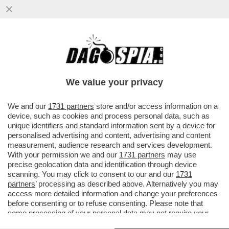
DAGOREPORT - LA RELAZIONE CONTE-
PIANTEDOSI, UFFICIALIZZATA DALLA
'GIORNALISTA' IN UN'INTERVISTA...
We value your privacy
VAI ALL'ARTICOLO
We and our
1731 partners
store and/or access information on a
device, such as cookies and process personal data, such as
unique identifiers and standard information sent by a device for
personalised advertising and content, advertising and content
measurement, audience research and services development.
With your permission we and our
1731 partners
may use
precise geolocation data and identification through device
scanning. You may click to consent to our and our
1731
partners
’ processing as described above. Alternatively you may
access more detailed information and change your preferences
before consenting or to refuse consenting. Please note that
some processing of your personal data may not require your
consent, but you have a right to object to such processing. Your