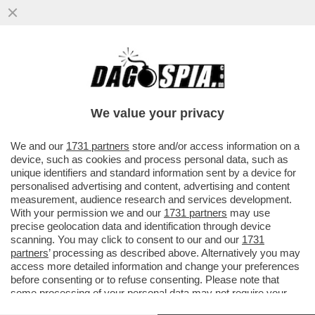
DAGOREPORT - LA RELAZIONE CONTE-
PIANTEDOSI, UFFICIALIZZATA DALLA
'GIORNALISTA' IN UN'INTERVISTA...
We value your privacy
VAI ALL'ARTICOLO
We and our
1731 partners
store and/or access information on a
device, such as cookies and process personal data, such as
unique identifiers and standard information sent by a device for
personalised advertising and content, advertising and content
measurement, audience research and services development.
With your permission we and our
1731 partners
may use
precise geolocation data and identification through device
scanning. You may click to consent to our and our
1731
partners
’ processing as described above. Alternatively you may
access more detailed information and change your preferences
before consenting or to refuse consenting. Please note that
some processing of your personal data may not require your
consent, but you have a right to object to such processing. Your