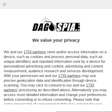
DAGOREPORT - LA RELAZIONE CONTE-
PIANTEDOSI, UFFICIALIZZATA DALLA
'GIORNALISTA' IN UN'INTERVISTA...
We value your privacy
VAI ALL'ARTICOLO
We and our
1733 partners
store and/or access information on a
device, such as cookies and process personal data, such as
unique identifiers and standard information sent by a device for
personalised advertising and content, advertising and content
measurement, audience research and services development.
With your permission we and our
1733 partners
may use
precise geolocation data and identification through device
scanning. You may click to consent to our and our
1733
partners
’ processing as described above. Alternatively you may
access more detailed information and change your preferences
before consenting or to refuse consenting. Please note that
some processing of your personal data may not require your
consent, but you have a right to object to such processing. Your