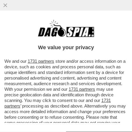
DAGOREPORT - TUTTE LE DOMANDE SUL
CASO CONTE-PIANTEDOSI – PERCHÉ
CLAUDIA CONTE, CHE SOSTIENE ..
We value your privacy
VAI ALL'ARTICOLO
We and our
1731 partners
store and/or access information on a
device, such as cookies and process personal data, such as
unique identifiers and standard information sent by a device for
personalised advertising and content, advertising and content
measurement, audience research and services development.
With your permission we and our
1731 partners
may use
precise geolocation data and identification through device
scanning. You may click to consent to our and our
1731
partners
’ processing as described above. Alternatively you may
access more detailed information and change your preferences
before consenting or to refuse consenting. Please note that
some processing of your personal data may not require your
consent, but you have a right to object to such processing. Your