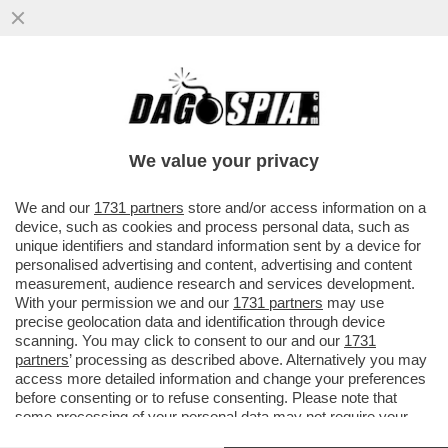
DAGOREPORT - TUTTE LE DOMANDE SUL
CASO CONTE-PIANTEDOSI – PERCHÉ
CLAUDIA CONTE, CHE SOSTIENE ..
We value your privacy
VAI ALL'ARTICOLO
We and our
1731 partners
store and/or access information on a
device, such as cookies and process personal data, such as
unique identifiers and standard information sent by a device for
personalised advertising and content, advertising and content
measurement, audience research and services development.
With your permission we and our
1731 partners
may use
precise geolocation data and identification through device
scanning. You may click to consent to our and our
1731
partners
’ processing as described above. Alternatively you may
access more detailed information and change your preferences
before consenting or to refuse consenting. Please note that
some processing of your personal data may not require your
consent, but you have a right to object to such processing. Your