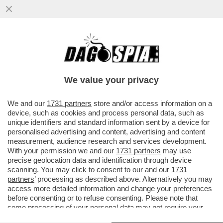
DAGOREPORT - TUTTE LE DOMANDE SUL
CASO CONTE-PIANTEDOSI – PERCHÉ
CLAUDIA CONTE, CHE SOSTIENE ..
We value your privacy
VAI ALL'ARTICOLO
We and our
1731 partners
store and/or access information on a
device, such as cookies and process personal data, such as
unique identifiers and standard information sent by a device for
personalised advertising and content, advertising and content
measurement, audience research and services development.
With your permission we and our
1731 partners
may use
precise geolocation data and identification through device
scanning. You may click to consent to our and our
1731
partners
’ processing as described above. Alternatively you may
access more detailed information and change your preferences
before consenting or to refuse consenting. Please note that
some processing of your personal data may not require your
consent, but you have a right to object to such processing. Your