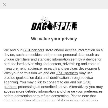
DAGOREPORT - TUTTE LE DOMANDE SUL
CASO CONTE-PIANTEDOSI – PERCHÉ
CLAUDIA CONTE, CHE SOSTIENE ..
We value your privacy
VAI ALL'ARTICOLO
We and our
1731 partners
store and/or access information on a
device, such as cookies and process personal data, such as
unique identifiers and standard information sent by a device for
personalised advertising and content, advertising and content
measurement, audience research and services development.
With your permission we and our
1731 partners
may use
precise geolocation data and identification through device
scanning. You may click to consent to our and our
1731
partners
’ processing as described above. Alternatively you may
access more detailed information and change your preferences
before consenting or to refuse consenting. Please note that
some processing of your personal data may not require your
consent, but you have a right to object to such processing. Your